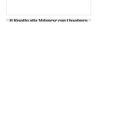
Il Risotto alla Milanese con
Ossobuco: Ricetta
Tradizionale e Consigli per
un pranzo domenicale
perfetto
1
/
16