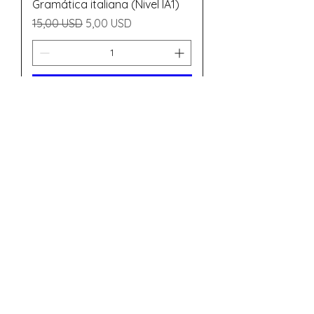
Gramática italiana (Nivel lA1)
Prezzo regolare
Prezzo scontato
15,00 USD
5,00 USD
Aggiungi al carrello