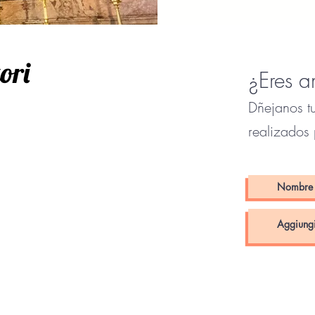
ori
¿Eres a
Dñejanos tu
realizados 