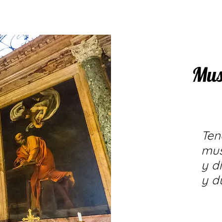
ADICANTES
CERTIFICADOS
MAPA
E
Mus
Ten
mus
y d
y du