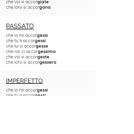
che voi vi accor
giate
che loro si accor
gano
PASSATO
che io mi accor
gessi
che tu ti accor
gessi
che lui si accor
gesse
che noi ci accor
gessimo
che voi vi accor
geste
che loro si accor
gessero
IMPERFETTO
che io mi accor
gessi
che tu ti accor
gessi
che lui si accor
gesse
che noi ci accor
gessimo
che voi vi accor
geste
che loro si accor
gessero