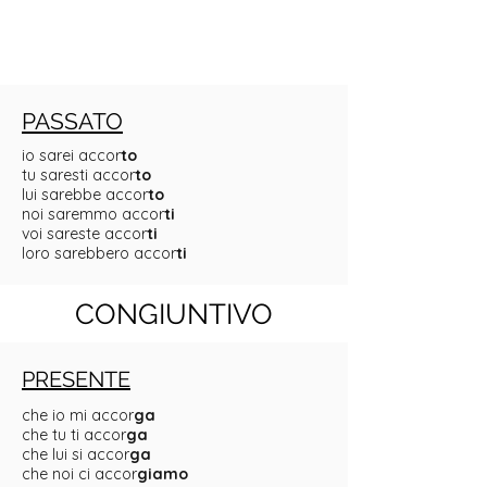
PASSATO
io sarei accor
to
tu saresti accor
to
lui sarebbe accor
to
noi saremmo accor
ti
voi sareste accor
ti
loro sarebbero accor
ti
CONGIUNTIVO
PRESENTE
che io mi accor
ga
che tu ti accor
ga
che lui si accor
ga
che noi ci accor
giamo