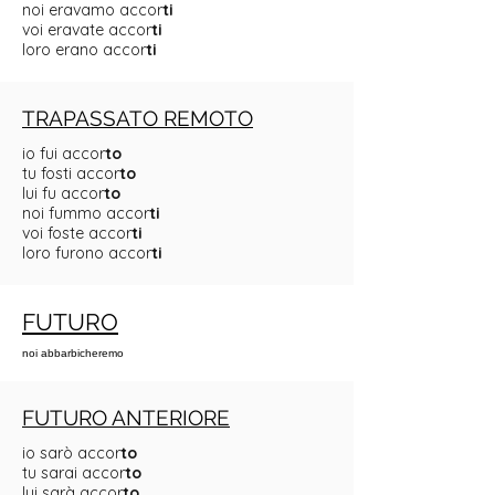
noi eravamo accor
ti
voi eravate accor
ti
loro erano accor
ti
TRAPASSATO REMOTO
io fui accor
to
tu fosti accor
to
lui fu accor
to
noi fummo accor
ti
voi foste accor
ti
loro furono accor
ti
FUTURO
noi abbarbicheremo
FUTURO ANTERIORE
io sarò accor
to
tu sarai accor
to
lui sarà accor
to