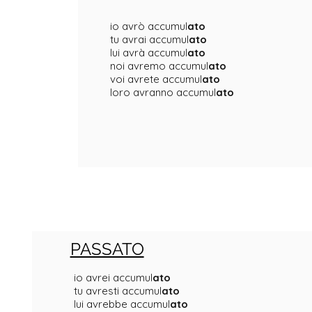
io avrò accumul
ato
tu avrai accumul
ato
lui avrà accumul
ato
noi avremo accumul
ato
voi avrete accumul
ato
loro avranno accumul
ato
PASSATO
io avrei accumul
ato
tu avresti accumul
ato
lui avrebbe accumul
ato