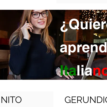
¿Quier
aprend
Ita
lia
n
INITO
GERUNDI