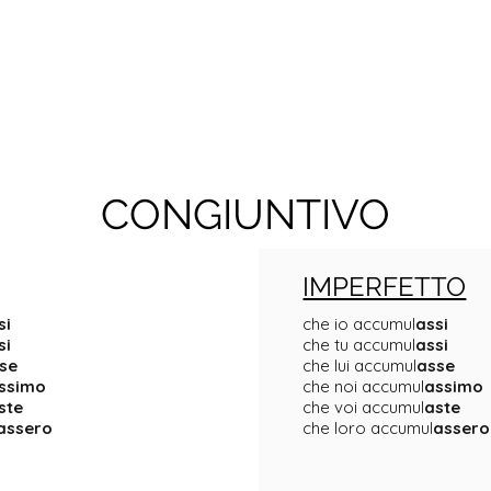
CONGIUNTIVO
IMPERFETTO
si
che io accumul
assi
si
che tu accumul
assi
se
che lui accumul
asse
ssimo
che noi accumul
assimo
ste
che voi accumul
aste
assero
che loro accumul
assero