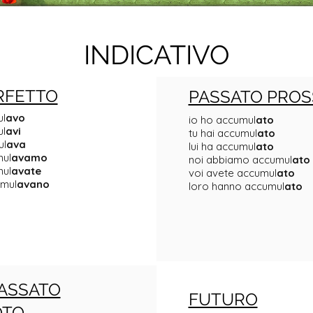
INDICATIVO
RFETTO
PASSATO PROS
ul
avo
io ho accumul
ato
ul
avi
tu hai accumul
ato
ul
ava
lui ha accumul
ato
mul
avamo
noi abbiamo accumul
ato
mul
avate
voi avete accumul
ato
umul
avano
loro hanno accumul
ato
ASSATO
FUTURO
OTO