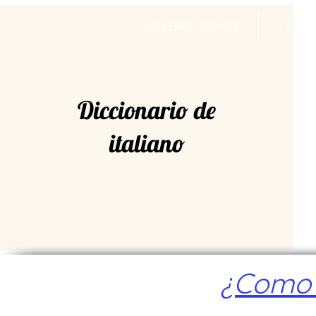
QUIENES SOMOS
VALR
Diccionario de
italiano
¿Como a