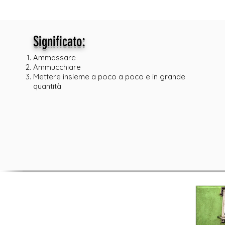
:
Significato
Ammassare
Ammucchiare
Mettere insieme a poco a poco e in grande
quantità