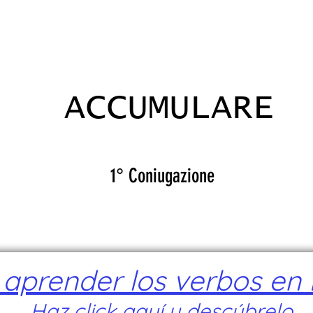
ADICANTES
CERTIFICADOS
MAPA
E
ACCUMULARE
1° Coniugazione
prender los verbos en I
Haz click aquí y descúbrelo