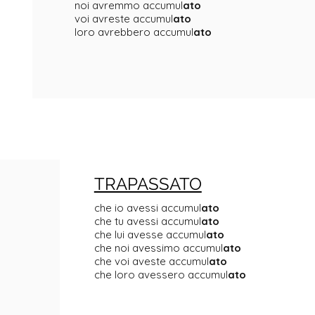
noi avremmo accumul
ato
voi avreste accumul
ato
loro avrebbero accumul
ato
TRAPASSATO
che io avessi accumul
ato
che tu avessi accumul
ato
che lui avesse accumul
ato
che noi avessimo accumul
ato
che voi aveste accumul
ato
che loro avessero accumul
ato