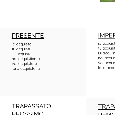
IMPE
PRESENTE
io acquis
io acquisto
tu acquis
tu acquisti
lui acqui
lui acquista
noi acqu
noi acquistiamo
voi acqui
voi acquistate
loro acq
loro acquistano
TRAPASSATO
TRAP
PROSSIMO
REM