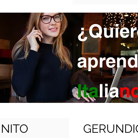
¿Quier
aprend
Ita
lia
n
INITO
GERUNDI