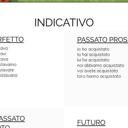
INDICATIVO
RFETTO
PASSATO PROS
tavo
io ho acquistato
tavi
tu hai acquistato
stava
lui ha acquistato
istavamo
noi abbiamo acquistato
stavate
voi avete acquistato
uistavano
loro hanno acquistato
ASSATO
FUTURO
OTO