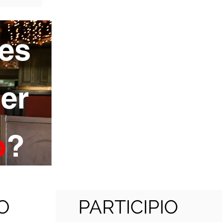
es
er
o
?
O
PARTICIPIO