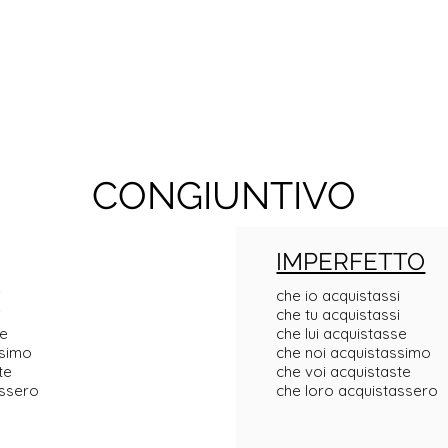
CONGIUNTIVO
IMPERFETTO
i
che io acquistassi
i
che tu acquistassi
se
che lui acquistasse
ssimo
che noi acquistassimo
te
che voi acquistaste
assero
che loro acquistassero