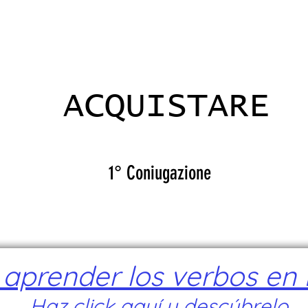
ADICANTES
CERTIFICADOS
MAPA
E
ACQUISTARE
1° Coniugazione
prender los verbos en I
Haz click aquí y descúbrelo