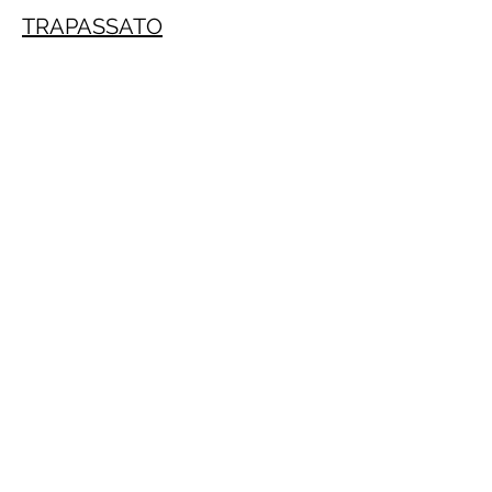
TRAPASSATO
Crecimiento personal
PRACTITIONE PNL GRATIS ONLINE
(Daniele Penna)
IMPERATIVO
PRESENTE
INFINITO
PRESENTE
PASSATO