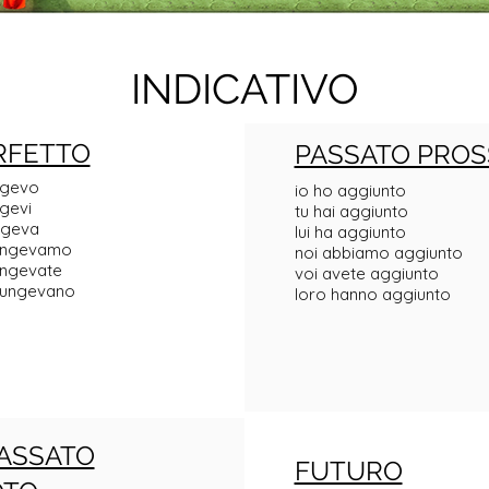
INDICATIVO
RFETTO
PASSATO PROS
ngevo
io ho aggiunto
gevi
tu hai aggiunto
ngeva
lui ha aggiunto
ungevamo
noi abbiamo aggiunto
ungevate
voi avete aggiunto
iungevano
loro hanno aggiunto
ASSATO
FUTURO