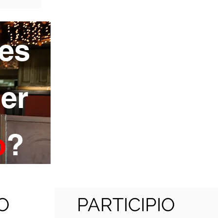
es
er
o
?
O
PARTICIPIO