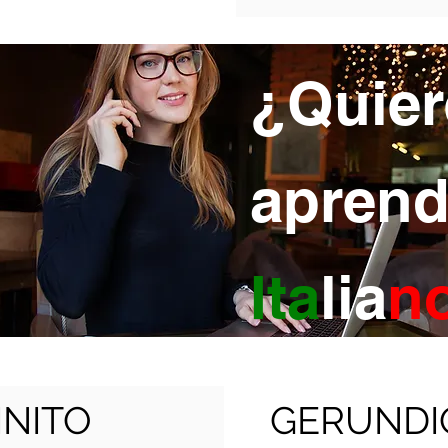
¿Quier
aprend
Ita
lia
n
INITO
GERUNDI