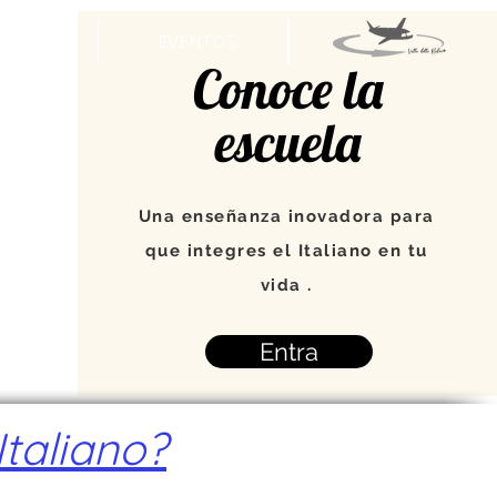
MAPA
EVENTOS
Conoce la
escuela
Una enseñanza inovadora para
que integres el Italiano en tu
vida .
Entra
taliano?