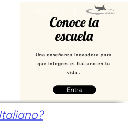
VENTOS
VIAJE A ITALIA
Conoce la
escuela
Una enseñanza inovadora para
que integres el Italiano en tu
vida .
Entra
taliano?