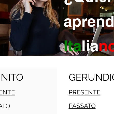
aprend
Ita
lia
n
INITO
GERUNDI
ENTE
PRESENTE
PASSATO
ATO