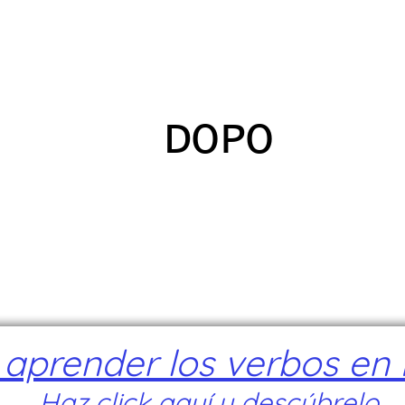
ADICANTES
CERTIFICADOS
MAPA
E
DOPO
prender los verbos en I
Haz click aquí y descúbrelo