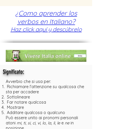
¿Como aprender los
verbos en Italiano?
Haz click aquí y descúbrelo
:
Significato
Avverbio che si usa per:
Richiamare l'attenzione su qualcosa che
sta per accadere
Sottolineare
Far notare qualcosa
Mostrare
Additare qualcosa o qualcuno
Può essere unito ai pronomi personali
atoni
mi
,
ti
,
si
,
ci
,
vi
,
lo
,
la
,
li
,
le
e
ne
in
posizione