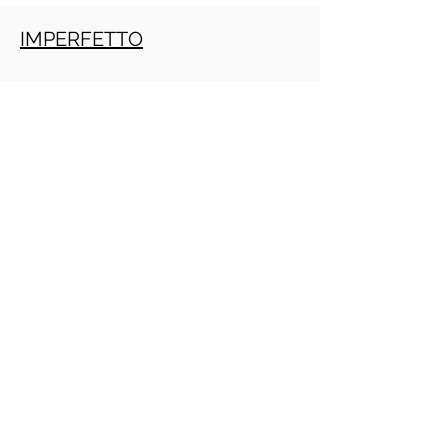
IMPERFETTO
TRAPASSATO
Crecimiento personal
PRACTITIONE PNL GRATIS ONLINE
(Daniele Penna)
IMPERATIVO
PRESENTE
INFINITO