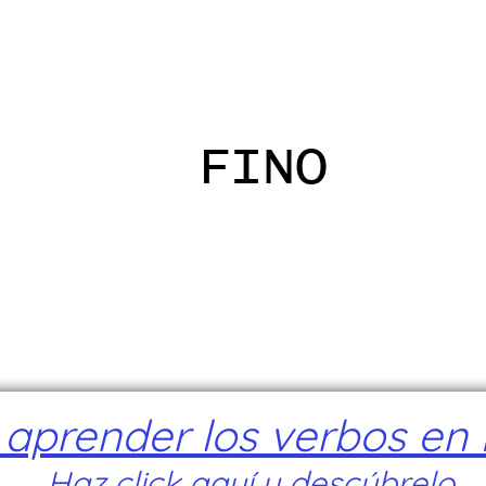
ADICANTES
CERTIFICADOS
MAPA
E
FINO
prender los verbos en I
Haz click aquí y descúbrelo