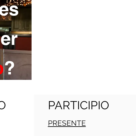
es
er
o
?
O
PARTICIPIO
PRESENTE