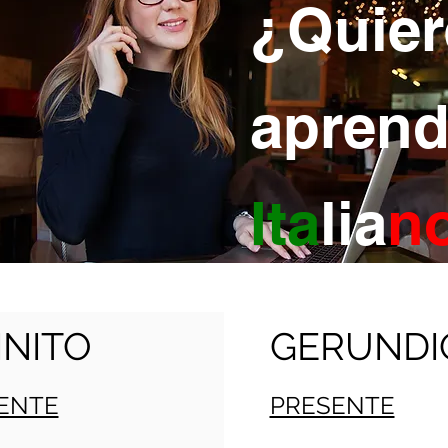
¿Quier
aprend
Ita
lia
n
INITO
GERUNDI
ENTE
PRESENTE