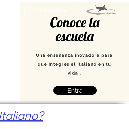
VENTOS
VIAJE A ITALIA
Conoce la
escuela
Una enseñanza inovadora para
que integres el Italiano en tu
vida .
Entra
taliano?