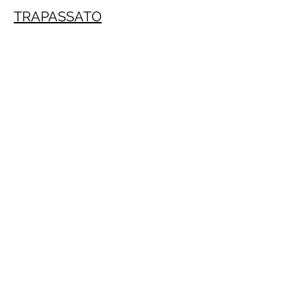
TRAPASSATO
Crecimiento personal
PRACTITIONE PNL GRATIS ONLINE
(Daniele Penna)
IMPERATIVO
PRESENTE
INFINITO
PRESENTE
PASSATO