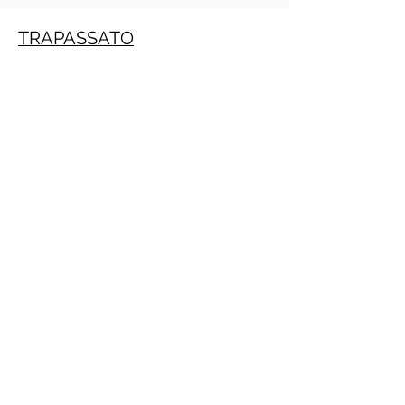
TRAPASSATO
Crecimiento personal
PRACTITIONE PNL GRATIS ONLINE
(Daniele Penna)
IMPERATIVO
PRESENTE
INFINITO
PRESENTE
PASSATO