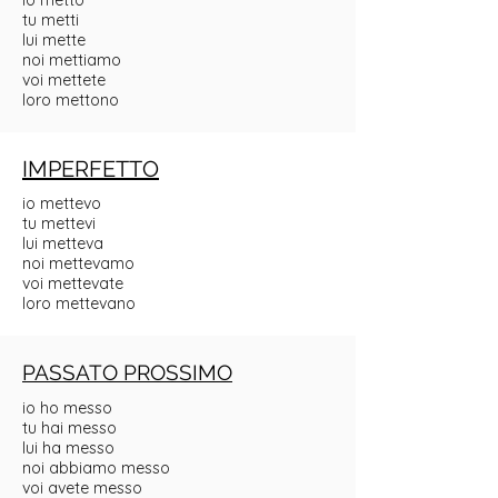
io metto
tu metti
lui mette
noi mettiamo
voi mettete
loro mettono
IMPERFETTO
io mettevo
tu mettevi
lui metteva
noi mettevamo
voi mettevate
loro mettevano
PASSATO PROSSIMO
io ho messo
tu hai messo
lui ha messo
noi abbiamo messo
voi avete messo