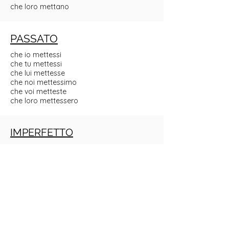
che loro mettano
PASSATO
che io mettessi
che tu mettessi
che lui mettesse
che noi mettessimo
che voi metteste
che loro mettessero
IMPERFETTO
che io mettessi
che tu mettessi
che lui mettesse
che noi mettessimo
che voi metteste
che loro mettessero
TRAPASSATO