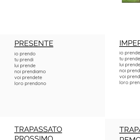
IMPE
PRESENTE
io prend
io prendo
tu prende
tu prendi
lui prend
lui prende
noi pren
noi prendiamo
voi pren
voi prendete
loro pre
loro prendono
TRAPASSATO
TRAP
PROSSIMO
REM