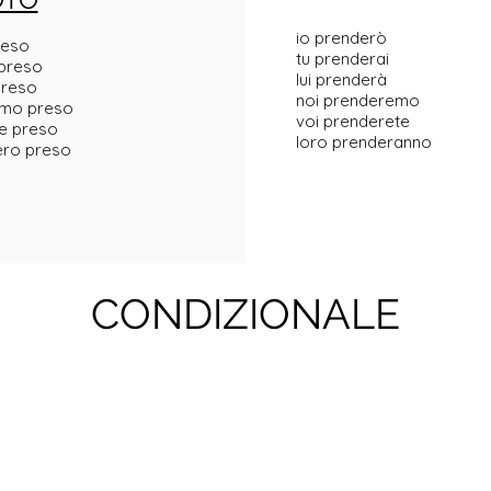
io prenderò
reso
tu prenderai
 preso
lui prenderà
preso
noi prenderemo
mo preso
voi prenderete
te preso
loro prenderanno
ero preso
CONDIZIONALE