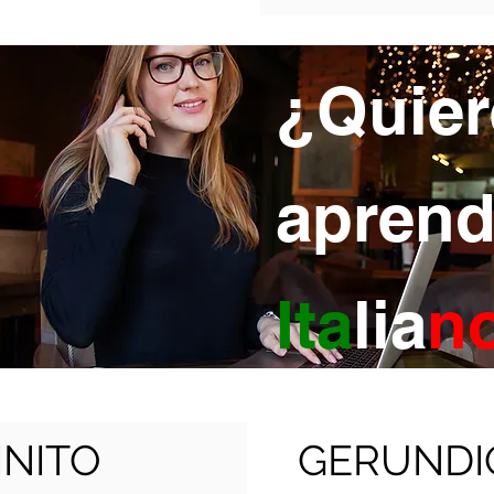
¿Quier
aprend
Ita
lia
n
INITO
GERUNDI