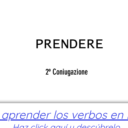
ADICANTES
CERTIFICADOS
MAPA
E
PRENDERE
2º Coniugazione
prender los verbos en I
Haz click aquí y descúbrelo