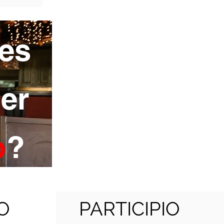
es
er
o
?
O
PARTICIPIO