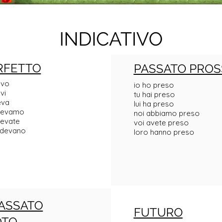
INDICATIVO
RFETTO
PASSATO PROS
evo
io ho preso
vi
tu hai preso
eva
lui ha preso
devamo
noi abbiamo preso
devate
voi avete preso
ndevano
loro hanno preso
ASSATO
FUTURO
OTO