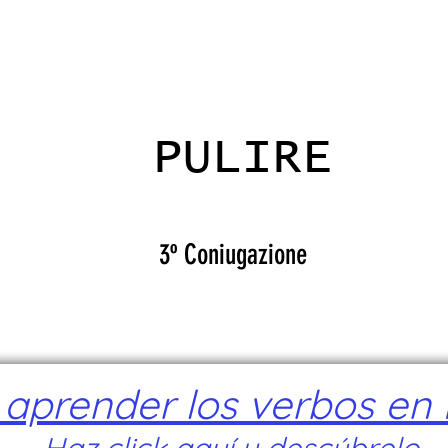
VALRADICANTES
CERTIFICADOS
PULIRE
3º Coniugazione
prender los verbos en I