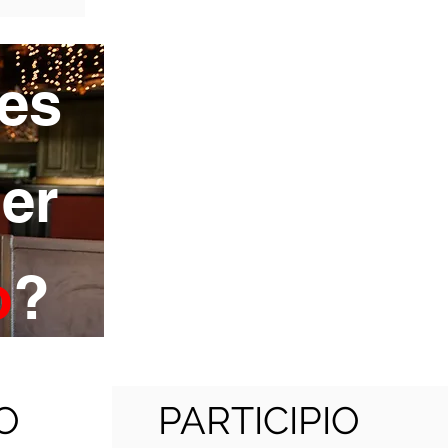
es
er
o
?
O
PARTICIPIO