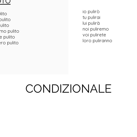
OTO
io pulirò
lito
tu pulirai
pulito
lui pulirà
ulito
noi puliremo
mo pulito
voi pulirete
e pulito
loro puliranno
ro pulito
CONDIZIONALE