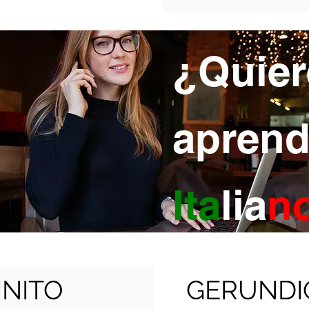
¿Quier
aprend
Ita
lia
n
INITO
GERUNDI