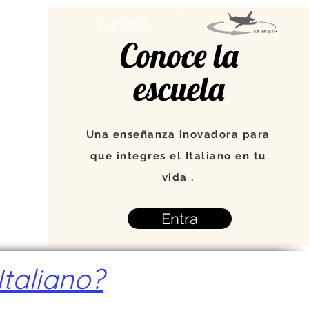
MAPA
EVENTOS
Conoce la
escuela
Una enseñanza inovadora para
que integres el Italiano en tu
vida .
Entra
taliano?