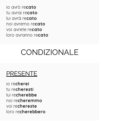
io avrò re
cato
tu avrai re
cato
lui avrà re
cato
noi avremo re
cato
voi avrete re
cato
loro avranno re
cato
CONDIZIONALE
PRESENTE
io re
cherei
tu re
cheresti
lui re
cherebbe
noi re
cheremmo
voi re
chereste
loro re
cherebbero