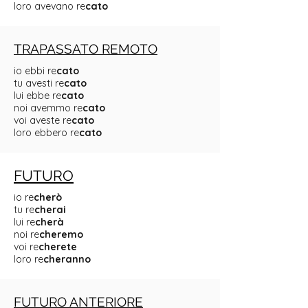
loro avevano re
cato
TRAPASSATO REMOTO
io ebbi re
cato
tu avesti re
cato
lui ebbe re
cato
noi avemmo re
cato
voi aveste re
cato
loro ebbero re
cato
FUTURO
io re
cherò
tu re
cherai
lui re
cherà
noi re
cheremo
voi re
cherete
loro re
cheranno
FUTURO ANTERIORE