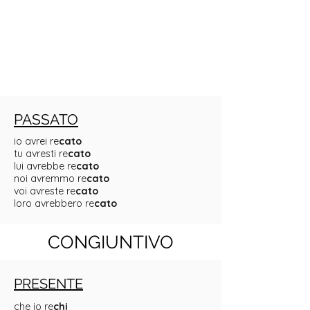
PASSATO
io avrei re
cato
tu avresti re
cato
lui avrebbe re
cato
noi avremmo re
cato
voi avreste re
cato
loro avrebbero re
cato
CONGIUNTIVO
PRESENTE
che io re
chi