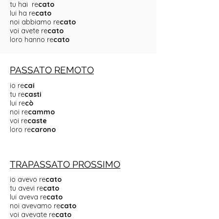
tu hai re
cato
lui ha re
cato
noi abbiamo re
cato
voi avete re
cato
loro hanno re
cato
PASSATO REMOTO
io re
cai
tu re
casti
lui re
cò
noi re
cammo
voi re
caste
loro re
carono
TRAPASSATO PROSSIMO
io avevo re
cato
tu avevi re
cato
lui aveva re
cato
noi avevamo re
cato
voi avevate re
cato