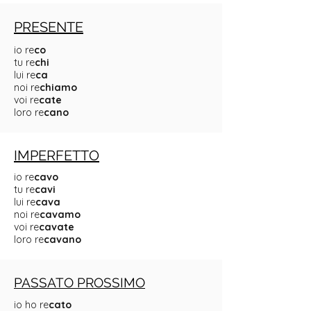
PRESENTE
io re
co
tu re
chi
lui re
ca
noi re
chiamo
voi re
cate
loro re
cano
IMPERFETTO
io re
cavo
tu re
cavi
lui re
cava
noi re
cavamo
voi re
cavate
loro re
cavano
PASSATO PROSSIMO
io ho re
cato