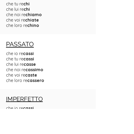
che tu re
chi
che lui re
chi
che noi re
chiamo
che voi re
chiate
che loro re
chino
PASSATO
che io re
cassi
che tu re
cassi
che lui re
casse
che noi re
cassimo
che voi re
caste
che loro re
cassero
IMPERFETTO
che io re
cassi
che tu re
cassi
che lui re
casse
che noi re
cassimo
che voi re
caste