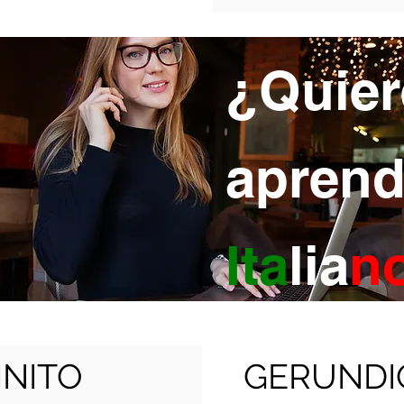
¿Quier
aprend
Ita
lia
n
INITO
GERUNDI