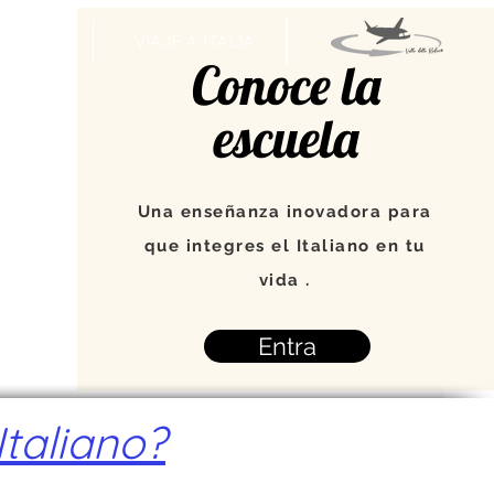
VENTOS
VIAJE A ITALIA
Conoce la
escuela
Una enseñanza inovadora para
que integres el Italiano en tu
vida .
Entra
taliano?