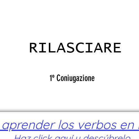
ADICANTES
CERTIFICADOS
MAPA
E
RILASCIARE
1º Coniugazione
prender los verbos en I
Haz click aquí y descúbrelo