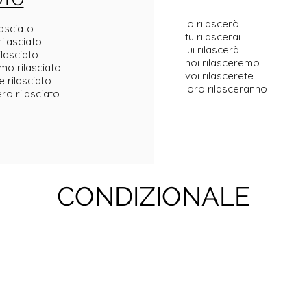
io rilascerò
lasciato
tu rilascerai
rilasciato
lui rilascerà
ilasciato
noi rilasceremo
o rilasciato
voi rilascerete
e rilasciato
loro rilasceranno
ro rilasciato
CONDIZIONALE