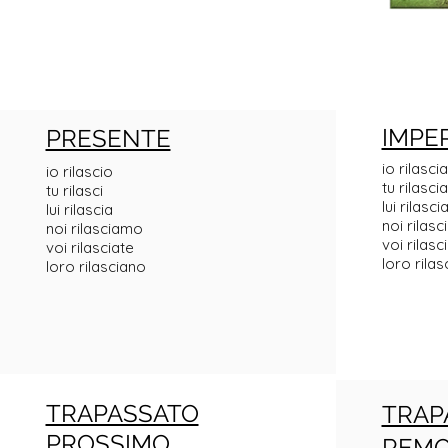
IMPE
PRESENTE
io rilasci
io rilascio
tu rilascia
tu rilasci
lui rilasci
lui rilascia
noi rilas
noi rilasciamo
voi rilasc
voi rilasciate
loro rila
loro rilasciano
TRAPASSATO
TRAP
PROSSIMO
REM