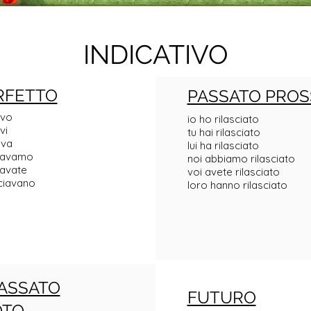
INDICATIVO
RFETTO
PASSATO PROS
avo
io ho rilasciato
vi
tu hai rilasciato
ava
lui ha rilasciato
ciavamo
noi abbiamo rilasciato
iavate
voi avete rilasciato
sciavano
loro hanno rilasciato
ASSATO
FUTURO
OTO