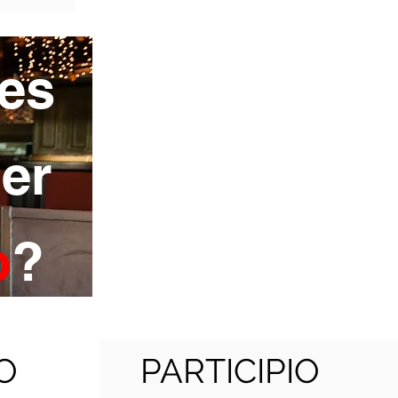
es
er
o
?
O
PARTICIPIO