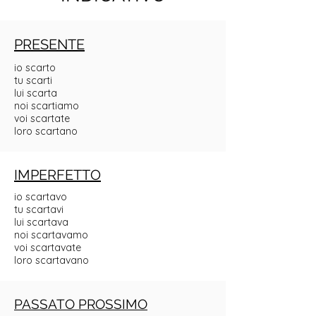
PRESENTE
io scarto
tu scarti
lui scarta
noi scartiamo
voi scartate
loro scartano
IMPERFETTO
io scartavo
tu scartavi
lui scartava
noi scartavamo
voi scartavate
loro scartavano
PASSATO PROSSIMO