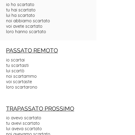
io ho scartato
tu hai scartato
lui ha scartato
noi abbiamo scartato
voi avete scartato
loro hanno scartato
PASSATO REMOTO
io scartai
tu scartasti
lui scartò
noi scartammo
voi scartaste
loro scartarono
TRAPASSATO PROSSIMO
io avevo scartato
tu avevi scartato
lui aveva scartato
noi avevamo scartato