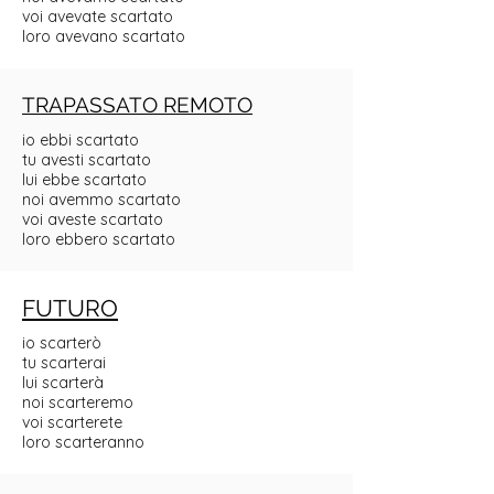
voi avevate scartato
loro avevano scartato
TRAPASSATO REMOTO
io ebbi scartato
tu avesti scartato
lui ebbe scartato
noi avemmo scartato
voi aveste scartato
loro ebbero scartato
FUTURO
io scarterò
tu scarterai
lui scarterà
noi scarteremo
voi scarterete
loro scarteranno