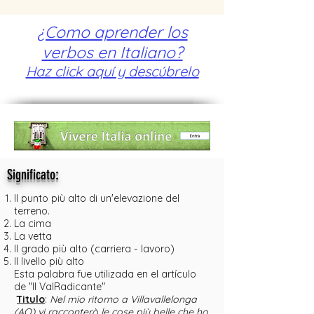
¿Como aprender los
verbos en Italiano?
Haz click aquí y descúbrelo
:
Significato
Il punto più alto di un'elevazione del
terreno.
La cima
La vetta
Il grado più alto (carriera - lavoro)
Il livello più alto
Esta palabra fue utilizada en el artículo
de "Il ValRadicante"
Titulo
:
Nel mio ritorno a Villavallelonga
(AQ) vi racconterò le cose più belle che ho