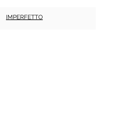
IMPERFETTO
TRAPASSATO
Crecimiento personal
PRACTITIONE PNL GRATIS ONLINE
(Daniele Penna)
IMPERATIVO
PRESENTE
INFINITO