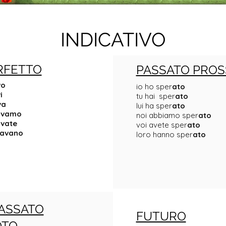
INDICATIVO
RFETTO
PASSATO PROS
vo
io ho sper
ato
i
tu hai sper
ato
va
lui ha sper
ato
avamo
noi abbiamo sper
ato
vate
voi avete sper
ato
avano
loro hanno sper
ato
ASSATO
FUTURO
OTO