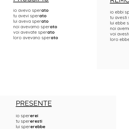
io avevo sper
ato
io ebbi s
tu avevi sper
ato
tu avesti
lui aveva sper
ato
lui ebbe 
noi avevamo sper
ato
noi avem
voi avevate sper
ato
voi avest
loro avevano sper
ato
loro ebb
PRESENTE
io sper
erei
tu sper
eresti
lui sper
erebbe