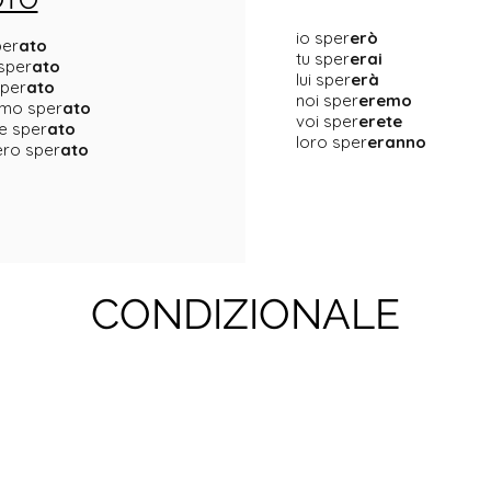
io sper
erò
per
ato
tu sper
erai
 sper
ato
lui sper
erà
sper
ato
noi sper
eremo
mo sper
ato
voi sper
erete
e sper
ato
loro sper
eranno
ero sper
ato
CONDIZIONALE