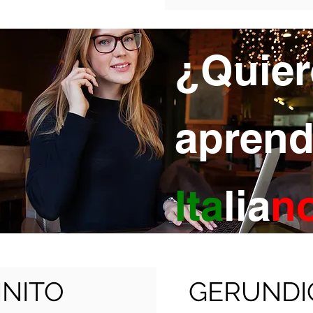
¿Quier
aprend
Ita
lia
n
INITO
GERUNDI