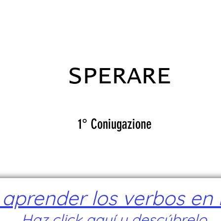
ADICANTES
CERTIFICADOS
MAPA
E
SPERARE
1° Coniugazione
prender los verbos en I
Haz click aquí y descúbrelo