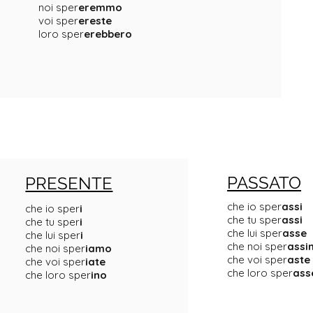
noi sper
eremmo
voi sper
ereste
loro sper
erebbero
PASSATO
PRESENTE
che io sper
assi
che io sper
i
che tu sper
assi
che tu sper
i
che lui sper
asse
che lui sper
i
che noi sper
assi
che noi sper
iamo
che voi sper
aste
che voi sper
iate
che loro sper
ass
che loro sper
ino