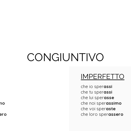
CONGIUNTIVO
IMPERFETTO
che io sper
assi
che tu sper
assi
che lui sper
asse
mo
che noi sper
assimo
che voi sper
aste
ero
che loro sper
assero