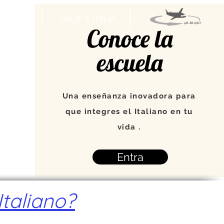
VENTOS
VIAJE A ITALIA
Conoce la
escuela
Una enseñanza inovadora para
que integres el Italiano en tu
vida .
Entra
taliano?