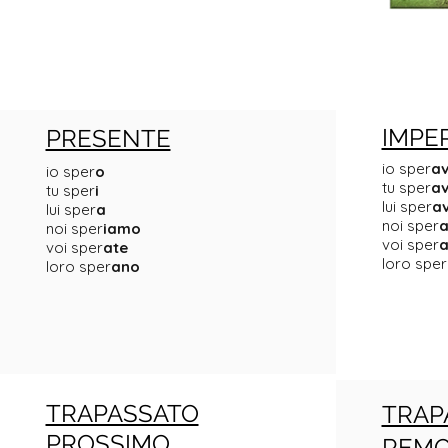
IMPE
PRESENTE
io sper
a
io sper
o
tu sper
av
tu sper
i
lui sper
a
lui sper
a
noi sper
noi sper
iamo
voi sper
a
voi sper
ate
loro sper
loro sper
ano
TRAPASSATO
TRAP
PROSSIMO
REM