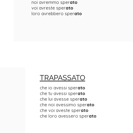
noi avremmo sper
ato
voi avreste sper
ato
loro avrebbero sper
ato
TRAPASSATO
che io avessi sper
ato
che tu avessi sper
ato
che lui avesse sper
ato
che noi avessimo sper
ato
che voi aveste sper
ato
che loro avessero sper
ato