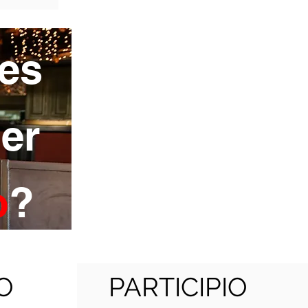
es
er
o
?
O
PARTICIPIO