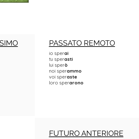
SIMO
PASSATO REMOTO
io sper
ai
tu sper
asti
lui sper
ò
noi sper
ammo
voi sper
aste
loro sper
arono
FUTURO ANTERIORE