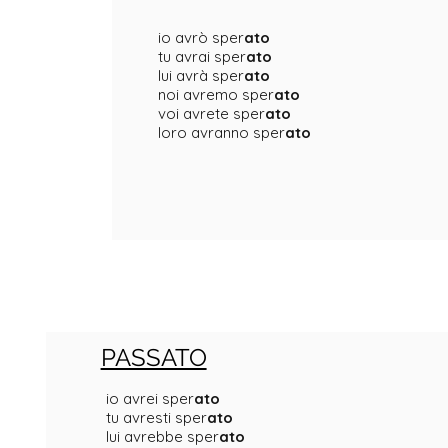
io avrò sper
ato
tu avrai sper
ato
lui avrà sper
ato
noi avremo sper
ato
voi avrete sper
ato
loro avranno sper
ato
PASSATO
io avrei sper
ato
tu avresti sper
ato
lui avrebbe sper
ato