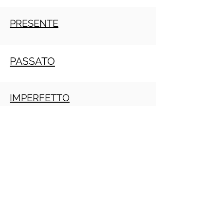
PRESENTE
PASSATO
IMPERFETTO
TRAPASSATO
Crecimiento personal
PRACTITIONE PNL GRATIS ONLINE
(Daniele Penna)