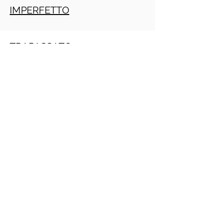
IMPERFETTO
TRAPASSATO
Crecimiento personal
PRACTITIONE PNL GRATIS ONLINE
(Daniele Penna)
IMPERATIVO
PRESENTE
INFINITO
PRESENTE