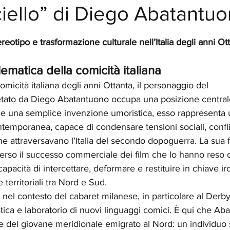
nciello” di Diego Abatantu
elle su 5.
eotipo e trasformazione culturale nell’Italia degli anni Ot
ematica della comicità italiana
micità italiana degli anni Ottanta, il personaggio del 
retato da Diego Abatantuono occupa una posizione central
he una semplice invenzione umoristica, esso rappresenta 
emporanea, capace di condensare tensioni sociali, conflitti
he attraversavano l’Italia del secondo dopoguerra. La sua f
verso il successo commerciale dei film che lo hanno reso 
apacità di intercettare, deformare e restituire in chiave iro
e territoriali tra Nord e Sud.
e nel contesto del cabaret milanese, in particolare al Derby
tica e laboratorio di nuovi linguaggi comici. È qui che Aba
le del giovane meridionale emigrato al Nord: un individuo