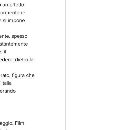
 un effetto 
 tormentone 
he si impone 
ente, spesso 
ostantemente 
 il 
edere, dietro la 
ato, figura che 
Italia 
nerando 
aggio. Film 