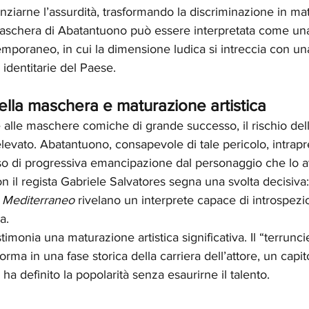
nziarne l’assurdità, trasformando la discriminazione in ma
maschera di Abatantuono può essere interpretata come una
mporaneo, in cui la dimensione ludica si intreccia con una
e identitarie del Paese.
la maschera e maturazione artistica
lle maschere comiche di grande successo, il rischio dell
 elevato. Abatantuono, consapevole di tale pericolo, intrap
so di progressiva emancipazione dal personaggio che lo a
on il regista Gabriele Salvatores segna una svolta decisiv
 
Mediterraneo
 rivelano un interprete capace di introspezi
a.
monia una maturazione artistica significativa. Il “terrunci
rma in una fase storica della carriera dell’attore, un capit
a definito la popolarità senza esaurirne il talento.