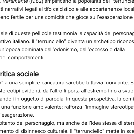
… veramente
 (1982) amplificano la popolarità del “terrunciel
 narrativi legati al tifo calcistico e alle appartenenze locali
reno fertile per una comicità che gioca sull’esasperazione 
le di queste pellicole testimonia la capacità del personag
ttivo italiano. Il “terrunciello” diventa un archetipo riconos
 un’epoca dominata dall’edonismo, dall’eccesso e dalla 
 dei comportamenti.
ritica sociale
lo” a una semplice caricatura sarebbe tuttavia fuorviante. Se
ereotipi evidenti, dall’altro li porta all’estremo fino a svuot
ndoli in oggetto di parodia. In questa prospettiva, la comic
na funzione ambivalente: rafforza l’immagine stereotipat
l’esagerazione.
oltanto del personaggio, ma anche dell’idea stessa di stere
ento di disinnesco culturale. Il “terrunciello” mette in sce