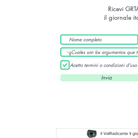
Ricevi GR
il giornale i
Acetto termini o condizioni d'uso
Invia
Il ValRadicante Il gi