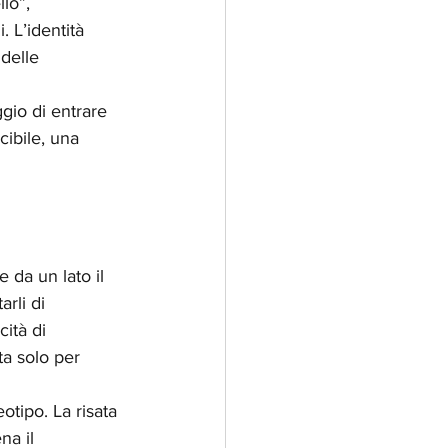
lo”, 
. L’identità 
delle 
gio di entrare 
cibile, una 
 da un lato il 
arli di 
ità di 
a solo per 
otipo. La risata 
na il 