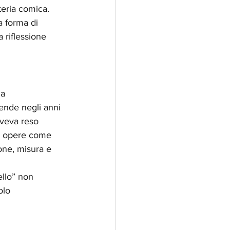
teria comica.
 forma di 
 riflessione 
a 
rende negli anni 
veva reso 
a: opere come 
one, misura e 
ello” non 
olo 