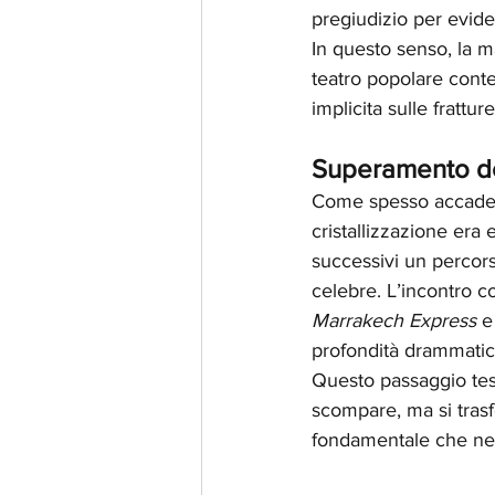
pregiudizio per evide
In questo senso, la 
teatro popolare conte
implicita sulle frattur
Superamento del
Come spesso accade a
cristallizzazione era
successivi un percor
celebre. L’incontro c
Marrakech Express
 e
profondità drammatic
Questo passaggio testi
scompare, ma si trasfo
fondamentale che ne h