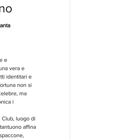
ono
tanta
e e 
una vera e 
 identitari e 
ortuna non si 
celebre, ma 
nica i 
 Club, luogo di 
tantuono affina 
 spaccone, 