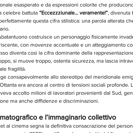
onale esasperato e da espressioni colorite che producono
 celebre battuta 
“Eccezzziunale… veramente!”
, divenuta
perfettamente questa cifra stilistica: una parola alterata c
ario.
Abatantuono costruisce un personaggio fisicamente invad
ariscente, con movenze accentuate e un atteggiamento c
sso diventa così la cifra dominante della rappresentazione:
roppo, si muove troppo, ostenta sicurezza, ma lascia intrav
le fragilità.
nge consapevolmente allo stereotipo del meridionale emigr
Ottanta era ancora al centro di tensioni sociali profonde. L’
aveva accolto milioni di lavoratori provenienti dal Sud, ge
ione ma anche diffidenze e discriminazioni.
matografico e l’immaginario collettivo
ret al cinema segna la definitiva consacrazione del person