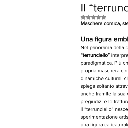
Il “terru
Valutazione NaN st
Maschera comica, ster
Una figura embl
Nel panorama della co
“terrunciello”
 interp
paradigmatica. Più c
propria maschera cont
dinamiche culturali c
spiega soltanto attra
anche tramite la sua c
pregiudizi e le frattur
Il “terrunciello” nasc
sperimentazione artis
una figura caricatura