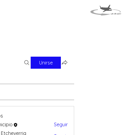
MAPA
EVENTOS
Unirse
os
icipio
Seguir
 Etcheverria