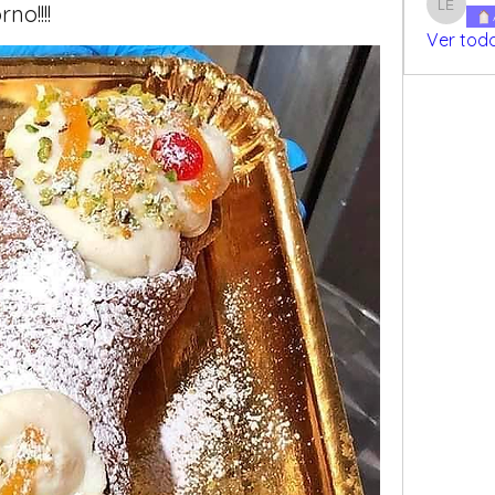
no!!!!
Luz Etch
Ver tod