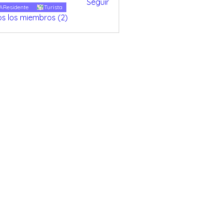
Seguir
everria
AResidente
Turista
os los miembros (2)