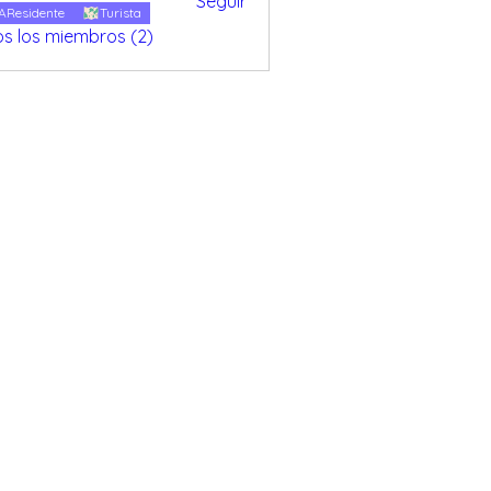
Seguir
everria
AResidente
Turista
os los miembros (2)