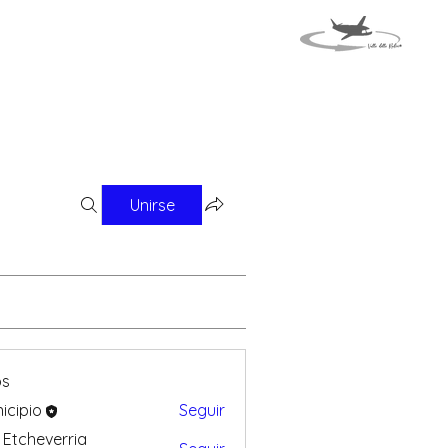
VENTOS
VIAJE A ITALIA
Unirse
os
icipio
Seguir
 Etcheverria