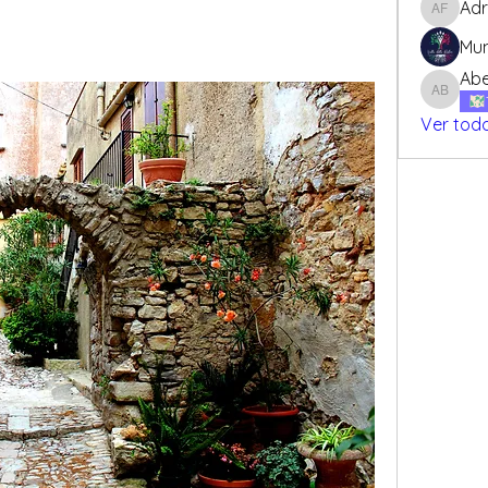
Adr
Adriana
Mun
Abe
Abel Da
Ver todo