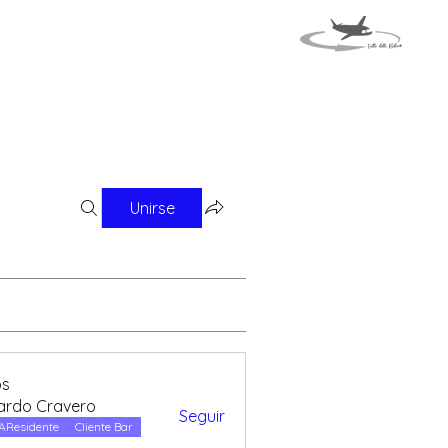
MAPA
EVENTOS
Unirse
os
ardo Cravero
Seguir
 Cravero
AResidente
Cliente Bar