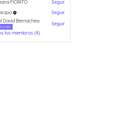
iana FIORITO
Seguir
 FIORITO
icipio
Seguir
l David Bernachea
Seguir
vid Bernachea
Turista
s los miembros (4)