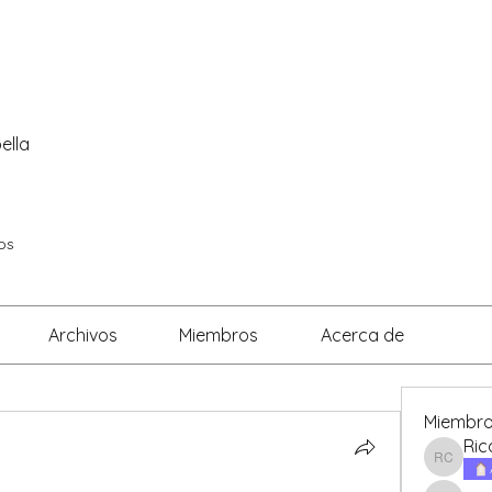
VALRADICANTES
CERTIFICADOS
bella
os
Archivos
Miembros
Acerca de
Miembr
Ric
Ricardo