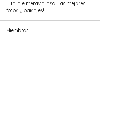
L'Italia è meravigliosa! Las mejores
fotos y paisajes!
Miembros
Ricardo Cravero
Seguir
Ricardo Cravero
AResidente
Cliente Bar
Adriana FIORITO
Seguir
Adriana FIORITO
Municipio
Seguir
Abel David Bernachea
Seguir
Abel David Bernachea
Turista
Ver todos los miembros (4)