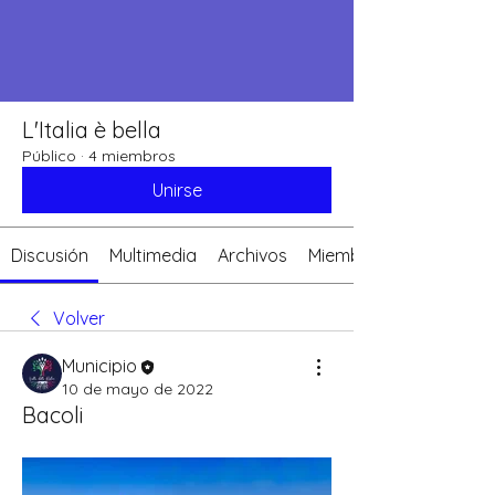
L'Italia è bella
Público
·
4 miembros
Unirse
Discusión
Multimedia
Archivos
Miembros
Volver
Municipio
10 de mayo de 2022
Bacoli