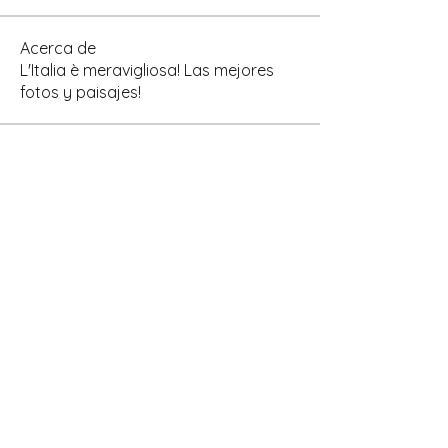
Acerca de
L'Italia è meravigliosa! Las mejores
fotos y paisajes!
Miembros
Ricardo Cravero
Seguir
Ricardo Cravero
AResidente
Cliente Bar
Adriana FIORITO
Seguir
Adriana FIORITO
Municipio
Seguir
Abel David Bernachea
Seguir
Abel David Bernachea
Turista
Ver todos los miembros (4)