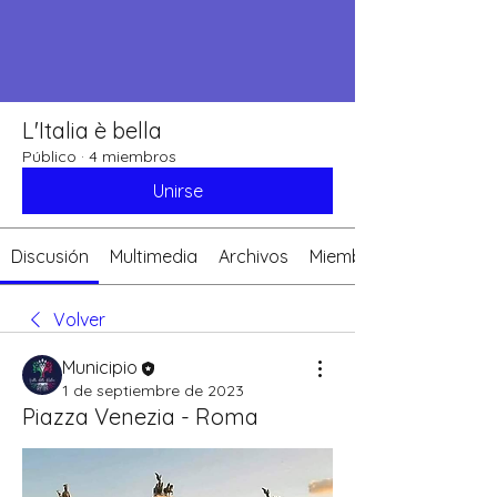
L'Italia è bella
Público
·
4 miembros
Unirse
Discusión
Multimedia
Archivos
Miembros
Volver
Municipio
1 de septiembre de 2023
Piazza Venezia - Roma