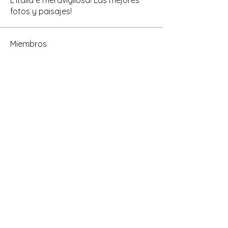
fotos y paisajes!
Miembros
Ricardo Cravero
Seguir
Ricardo Cravero
AResidente
Cliente Bar
Adriana FIORITO
Seguir
Adriana FIORITO
Municipio
Seguir
Abel David Bernachea
Seguir
Abel David Bernachea
Turista
Ver todos los miembros (4)