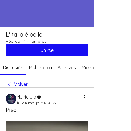
L'Italia è bella
Público
·
4 miembros
Unirse
Discusión
Multimedia
Archivos
Miembros
Volver
Municipio
10 de mayo de 2022
Pisa