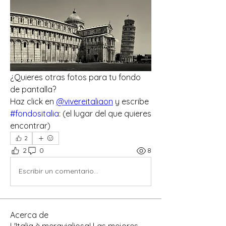
¿Quieres otras fotos para tu fondo 
de pantalla?
Haz click en 
@vivereitaliaon
 y escribe  
#fondositalia
: (el lugar del que quieres 
encontrar)
2
2
0
8
Escribir un comentario...
Acerca de
L'Italia è meravigliosa! Las mejores