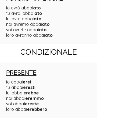
io avrò abbai
ato
tu avrai abbai
ato
lui avrà abbai
ato
noi avremo abbai
ato
voi avrete abbai
ato
loro avranno abbai
ato
CONDIZIONALE
PRESENTE
io abbai
erei
tu abbai
eresti
lui abbai
erebbe
noi abbai
eremmo
voi abbai
ereste
loro abbai
erebbero