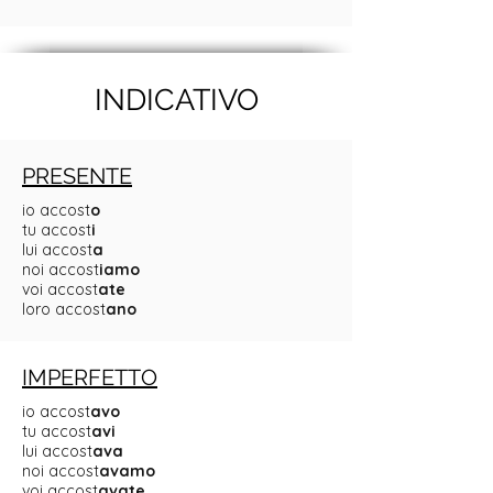
INDICATIVO
PRESENTE
io accost
o
tu accost
i
lui accost
a
noi accost
iamo
voi accost
ate
loro accost
ano
IMPERFETTO
io accost
avo
tu accost
avi
lui accost
ava
noi accost
avamo
voi accost
avate