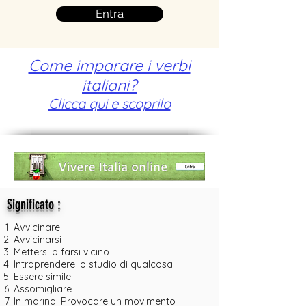
Entra
Come imparare i verbi
italiani?
Clicca qui e scoprilo
:
Significato
Avvicinare
Avvicinarsi
Mettersi o farsi vicino
Intraprendere lo studio di qualcosa
Essere simile
Assomigliare
In marina: Provocare un movimento