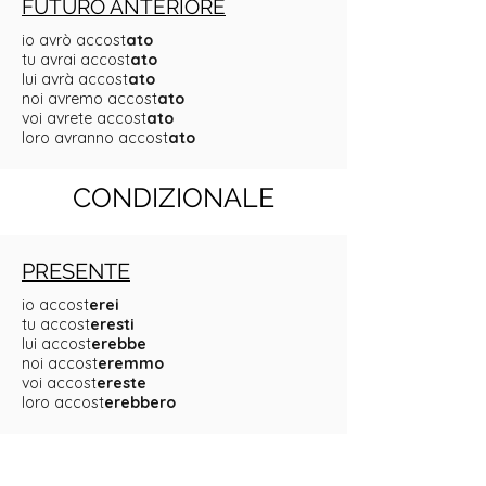
FUTURO ANTERIORE
io avrò accost
ato
tu avrai accost
ato
lui avrà accost
ato
noi avremo accost
ato
voi avrete accost
ato
loro avranno accost
ato
CONDIZIONALE
PRESENTE
io accost
erei
tu accost
eresti
lui accost
erebbe
noi accost
eremmo
voi accost
ereste
loro accost
erebbero