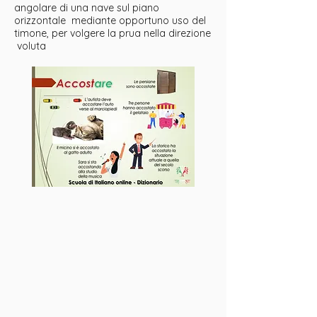
angolare di una nave sul piano
orizzontale mediante opportuno uso del
timone, per volgere la prua nella direzione
voluta