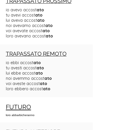
TRAPASSATO PROSSIMO
io avevo accost
ato
tu avevi accost
ato
lui aveva accost
ato
noi avevamo accost
ato
voi avevate accost
ato
loro avevano accost
ato
TRAPASSATO REMOTO
io ebbi accost
ato
tu avesti accost
ato
lui ebbe accost
ato
noi avemmo accost
ato
voi aveste accost
ato
loro ebbero accost
ato
FUTURO
loro abbarbicheranno