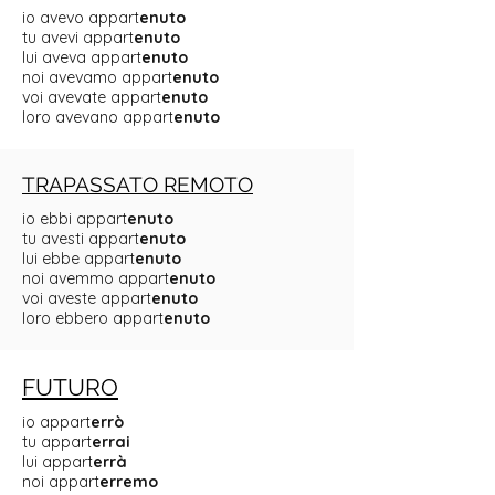
io avevo appart
enuto
tu avevi appart
enuto
lui aveva appart
enuto
noi avevamo appart
enuto
voi avevate appart
enuto
loro avevano appart
enuto
TRAPASSATO REMOTO
io ebbi appart
enuto
tu avesti appart
enuto
lui ebbe appart
enuto
noi avemmo appart
enuto
voi aveste appart
enuto
loro ebbero appart
enuto
FUTURO
io appart
errò
tu appart
errai
lui appart
errà
noi appart
erremo