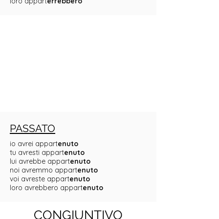
loro appart
errebbero
PASSATO
io avrei appart
enuto
tu avresti appart
enuto
lui avrebbe appart
enuto
noi avremmo appart
enuto
voi avreste appart
enuto
loro avrebbero appart
enuto
CONGIUNTIVO