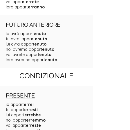
voi appart
errete
loro appart
erranno
FUTURO ANTERIORE
io avrò appart
enuto
tu avrai appart
enuto
lui avrà appart
enuto
noi avremo appart
enuto
voi avrete appart
enuto
loro avranno appart
enuto
CONDIZIONALE
PRESENTE
io appart
errei
tu appart
erresti
lui appart
errebbe
noi appart
erremmo
voi appart
erreste