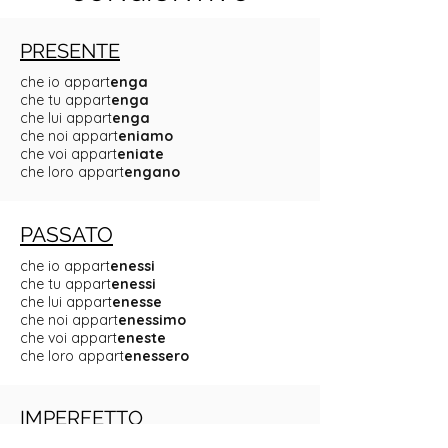
PRESENTE
che io appart
enga
che tu appart
enga
che lui appart
enga
che noi appart
eniamo
che voi appart
eniate
che loro appart
engano
PASSATO
che io appart
enessi
che tu appart
enessi
che lui appart
enesse
che noi appart
enessimo
che voi appart
eneste
che loro appart
enessero
IMPERFETTO