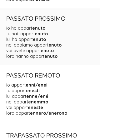
PASSATO PROSSIMO
io ho appart
enuto
tu hai appart
enuto
lui ha appart
enuto
noi abbiamo appart
enuto
voi avete appart
enuto
loro hanno appart
enuto
PASSATO REMOTO
io appart
enni/enei
tu appart
enesti
lui appart
enne/ené
noi appart
enemmo
voi appart
eneste
loro appart
ennero/enerono
TRAPASSATO PROSSIMO