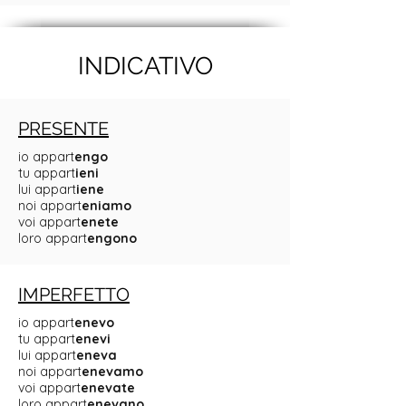
INDICATIVO
PRESENTE
io appart
engo
tu appart
ieni
lui appart
iene
noi appart
eniamo
voi appart
enete
loro appart
engono
IMPERFETTO
io appart
enevo
tu appart
enevi
lui appart
eneva
noi appart
enevamo
voi appart
enevate
loro appart
enevano