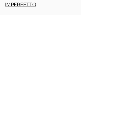
IMPERFETTO
TRAPASSATO
Crescita personale
PRACTITIONER PNL GRATIS ONLINE
(Daniele Penna)
IMPERATIVO
PRESENTE
INFINITO
PRESENTE