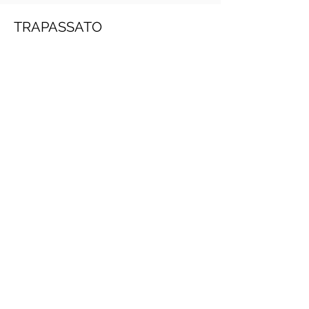
TRAPASSATO
Crescita personale
PRACTITIONER PNL GRATIS ONLINE
(Daniele Penna)
IMPERATIVO
PRESENTE
INFINITO
PRESENTE
PASSATO