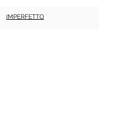
IMPERFETTO
TRAPASSATO
Crescita personale
PRACTITIONER PNL GRATIS ONLINE
(Daniele Penna)
IMPERATIVO
PRESENTE
INFINITO