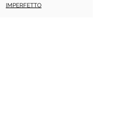
IMPERFETTO
TRAPASSATO
Crescita personale
PRACTITIONER PNL GRATIS ONLINE
(Daniele Penna)
IMPERATIVO
PRESENTE
INFINITO
PRESENTE