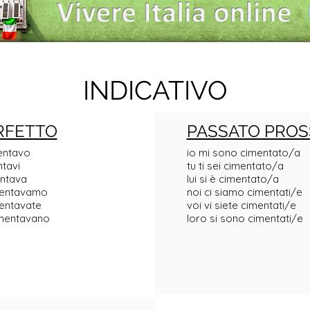
INDICATIVO
RFETTO
PASSATO PROS
entavo
io mi sono cimentato/a
ntavi
tu ti sei cimentato/a
entava
lui si è cimentato/a
imentavamo
noi ci siamo cimentati/e
mentavate
voi vi siete cimentati/e
imentavano
loro si sono cimentati/e