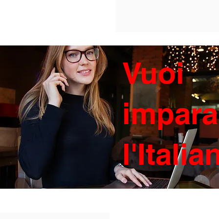
Vuoi
impara
l'Itali