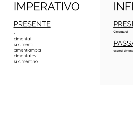
IMPERATIVO
INF
PRESENTE
PRES
Cimentarsi
-
cimentati
PASS
si cimenti
cimentiamoci
essersi ciment
cimentatevi
si cimentino