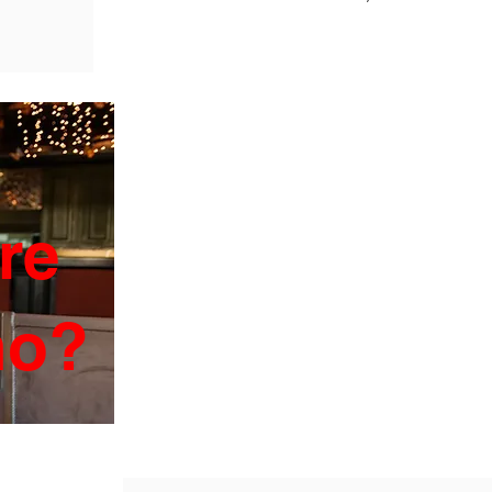
re
ano?