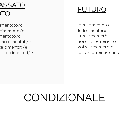
ASSATO
FUTURO
OTO
io mi cimenterò
 cimentato/a
tu ti cimenterai
i cimentato/a
lui si cimenterà
cimentato/a
noi ci cimenteremo
mmo cimentati/e
voi vi cimenterete
ste cimentati/e
loro si cimenteranno
urono cimentati/e
CONDIZIONALE