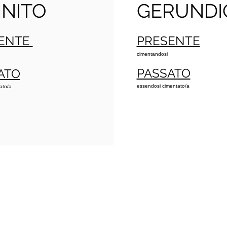
INITO
GERUNDI
ENTE
PRESENTE
cimentandosi
PASSATO
ATO
essendosi cimentato/a
ato/a