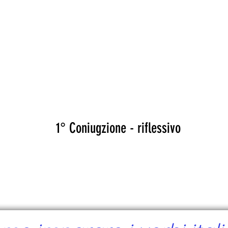
CANTE
CERTIFICATI
MAPA
EVEN
CIMENTARSI
1° Coniugzione - riflessivo