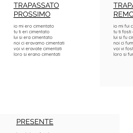
TRAPASSATO
TRAP
PROSSIMO
REM
io mi ero cimentato
io mi fui
tu ti eri cimentato
tu ti fost
lui si era cimentato
lui si fu 
noi ci eravamo cimentati
noi ci fu
voi vi eravate cimentati
voi vi fo
loro si erano cimentati
loro si f
PRESENTE