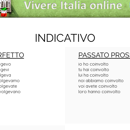
INDICATIVO
RFETTO
PASSATO PROS
olgevo
io ho coinvolto
lgevi
tu hai coinvolto
olgeva
lui ha coinvolto
volgevamo
noi abbiamo coinvolto
olgevate
voi avete coinvolto
nvolgevano
loro hanno coinvolto