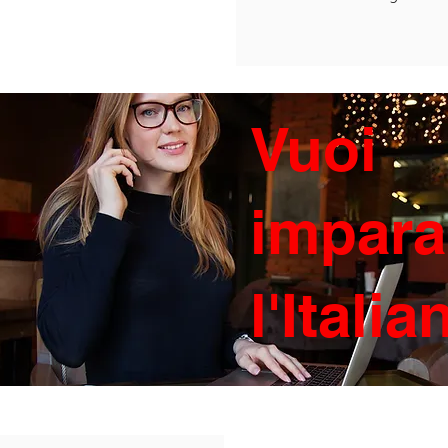
Vuoi
impara
l'Itali