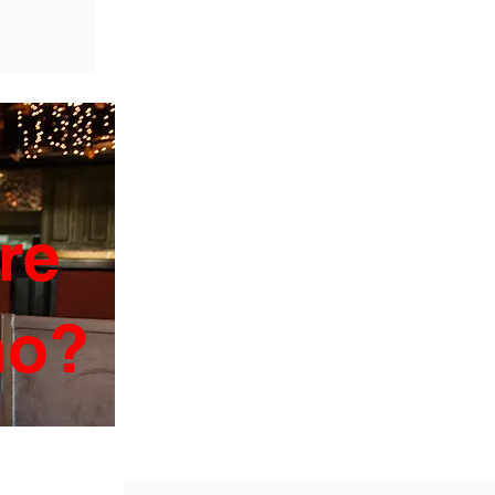
re
ano?