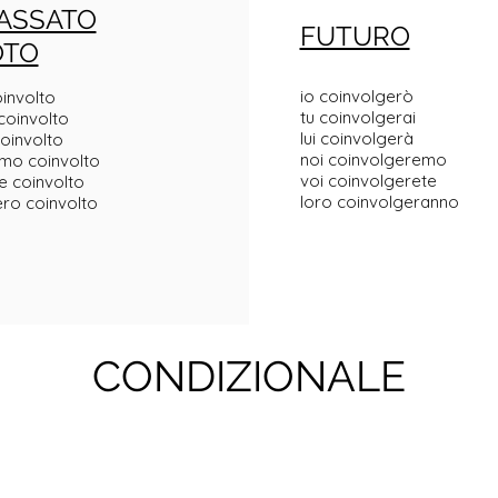
ASSATO
FUTURO
OTO
io coinvolgerò
oinvolto
tu coinvolgerai
 coinvolto
lui coinvolgerà
coinvolto
noi coinvolgeremo
mo coinvolto
voi coinvolgerete
e coinvolto
loro coinvolgeranno
ro coinvolto
CONDIZIONALE