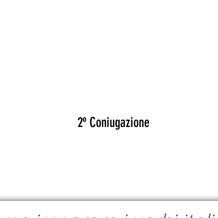
CANTE
CERTIFICATI
MAPA
EVEN
COINVOLGERE
2º Coniugazione