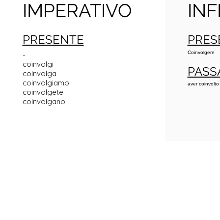
IMPERATIVO
INF
PRESENTE
PRES
Coinvolgere
-
coinvolgi
PASS
coinvolga
coinvolgiamo
aver coinvolto
coinvolgete
coinvolgano