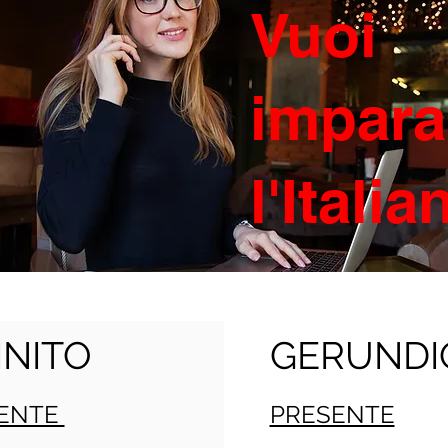
Vuoi
impara
l'Itali
INITO
GERUNDI
ENTE
PRESENTE