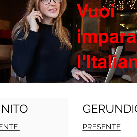
Vuoi
impara
l'Itali
INITO
GERUNDI
ENTE
PRESENTE