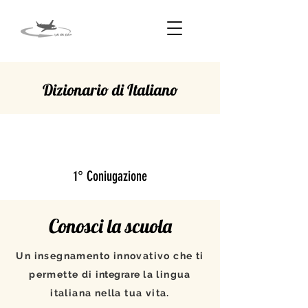
Dizionario di Italiano
ENTRARE
1° Coniugazione
Conosci la scuola
Un insegnamento innovativo che ti
permette di
integrare
la lingua
italiana nella tua vita.