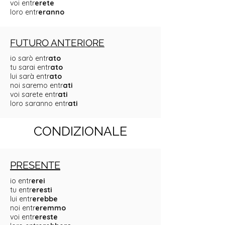
voi entr
erete
loro entr
eranno
FUTURO ANTERIORE
io sarò entr
ato
tu sarai entr
ato
lui sarà entr
ato
noi saremo entr
ati
voi sarete entr
ati
loro saranno entr
ati
CONDIZIONALE
PRESENTE
io entr
erei
tu entr
eresti
lui entr
erebbe
noi entr
eremmo
voi entr
ereste