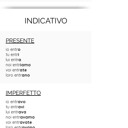
INDICATIVO
PRESENTE
io entr
o
tu entr
i
lui entr
a
noi entr
iamo
voi entr
ate
loro entr
ano
IMPERFETTO
io entr
avo
tu entr
avi
lui entr
ava
noi entr
avamo
voi entr
avate
loro entr
avano