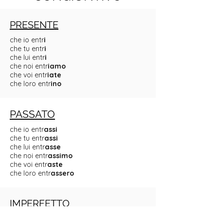
PRESENTE
che io entr
i
che tu entr
i
che lui entr
i
che noi entr
iamo
che voi entr
iate
che loro entr
ino
PASSATO
che io entr
assi
che tu entr
assi
che lui entr
asse
che noi entr
assimo
che voi entr
aste
che loro entr
assero
IMPERFETTO