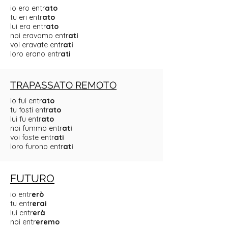
io ero entr
ato
tu eri entr
ato
lui era entr
ato
noi eravamo entr
ati
voi eravate entr
ati
loro erano entr
ati
TRAPASSATO REMOTO
io fui entr
ato
tu fosti entr
ato
lui fu entr
ato
noi fummo entr
ati
voi foste entr
ati
loro furono entr
ati
FUTURO
io entr
erò
tu entr
erai
lui entr
erà
noi entr
eremo