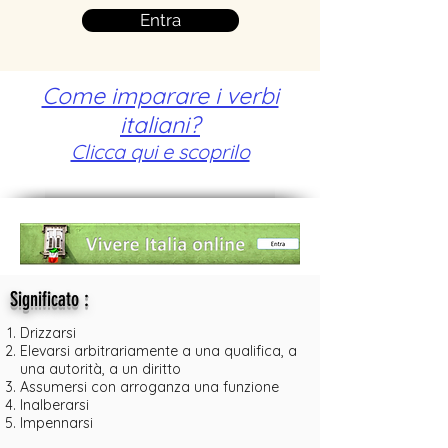
Entra
Come imparare i verbi
italiani?
Clicca qui e scoprilo
:
Significato
Drizzarsi
Elevarsi arbitrariamente a una qualifica, a
una autorità, a un diritto
Assumersi con arroganza una funzione
Inalberarsi
Impennarsi