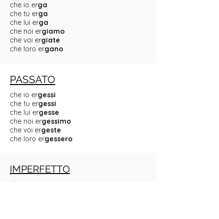
che io er
ga
che tu er
ga
che lui er
ga
che noi er
giamo
che voi er
giate
che loro er
gano
PASSATO
che io er
gessi
che tu er
gessi
che lui er
gesse
che noi er
gessimo
che voi er
geste
che loro er
gessero
IMPERFETTO
che io er
gessi
che tu er
gessi
che lui er
gesse
che noi er
gessimo