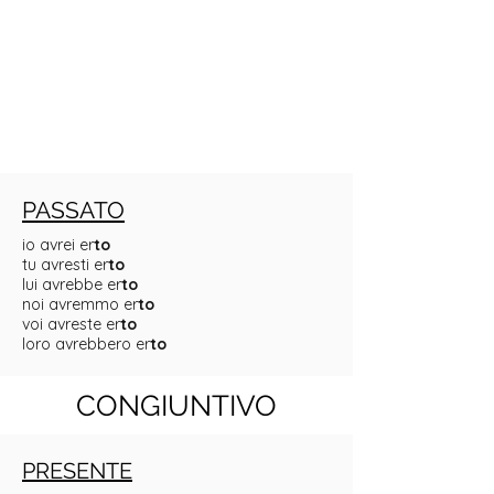
PASSATO
io avrei er
to
tu avresti er
to
lui avrebbe er
to
noi avremmo er
to
voi avreste er
to
loro avrebbero er
to
CONGIUNTIVO
PRESENTE