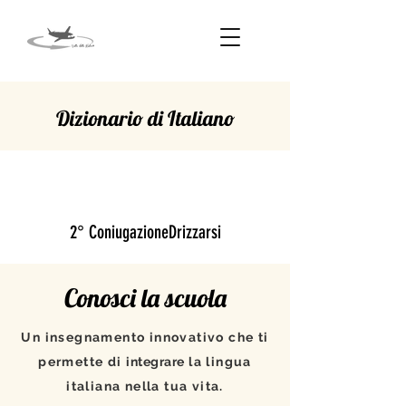
Dizionario di Italiano
ERGERE
2° ConiugazioneDrizzarsi
Conosci la scuola
Un insegnamento innovativo che ti
permette di
integrare
la lingua
italiana nella tua vita.