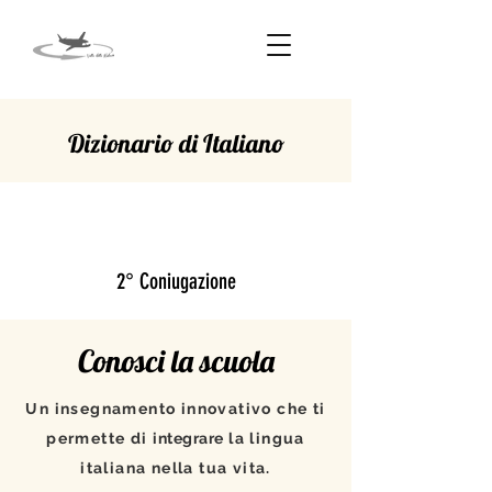
Dizionario di Italiano
MANTENERE
2° Coniugazione
Conosci la scuola
Un insegnamento innovativo che ti
permette di
integrare
la lingua
italiana nella tua vita.