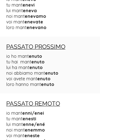
tu mant
enevi
lui mant
eneva
noi mant
enevamo
voi mant
enevate
loro mant
enevano
PASSATO PROSSIMO
io ho mant
enuto
tu hai mant
enuto
lui ha mant
enuto
noi abbiamo mant
enuto
voi avete mant
enuto
loro hanno mant
enuto
PASSATO REMOTO
io mant
enni/enei
tu mant
enesti
lui mant
enne/ené
noi mant
enemmo
voi mant
eneste