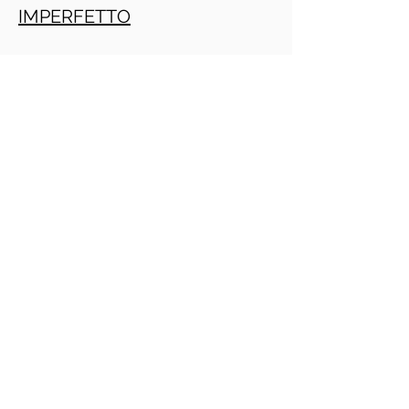
IMPERFETTO
TRAPASSATO
Crescita personale
PRACTITIONER PNL GRATIS ONLINE
(Daniele Penna)
IMPERATIVO
PRESENTE
INFINITO
PRESENTE