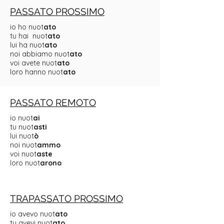
PASSATO PROSSIMO
io ho nuot
ato
tu hai nuot
ato
lui ha nuot
ato
noi abbiamo nuot
ato
voi avete nuot
ato
loro hanno nuot
ato
PASSATO REMOTO
io nuot
ai
tu nuot
asti
lui nuot
ò
noi nuot
ammo
voi nuot
aste
loro nuot
arono
TRAPASSATO PROSSIMO
io avevo nuot
ato
tu avevi nuot
ato