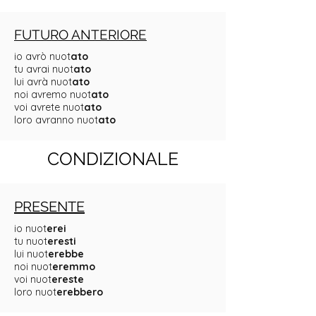
FUTURO ANTERIORE
io avrò nuot
ato
tu avrai nuot
ato
lui avrà nuot
ato
noi avremo nuot
ato
voi avrete nuot
ato
loro avranno nuot
ato
CONDIZIONALE
PRESENTE
io nuot
erei
tu nuot
eresti
lui nuot
erebbe
noi nuot
eremmo
voi nuot
ereste
loro nuot
erebbero