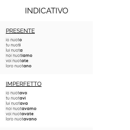
INDICATIVO
PRESENTE
io nuot
o
tu nuot
i
lui nuot
a
noi nuot
iamo
voi nuot
ate
loro nuot
ano
IMPERFETTO
io nuot
avo
tu nuot
avi
lui nuot
ava
noi nuot
avamo
voi nuot
avate
loro nuot
avano