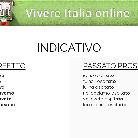
INDICATIVO
RFETTO
PASSATO PROS
vo
io ho ospit
ato
vi
tu hai ospit
ato
va
lui ha ospit
ato
avamo
noi abbiamo ospit
ato
avate
voi avete ospit
ato
t
avano
loro hanno ospit
ato