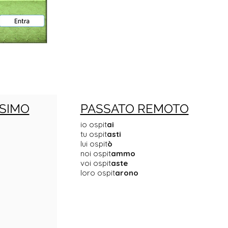
SIMO
PASSATO REMOTO
io ospit
ai
tu ospit
asti
lui ospit
ò
noi ospit
ammo
voi ospit
aste
loro ospit
arono