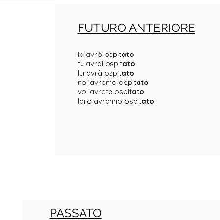
FUTURO ANTERIORE
io avrò ospit
ato
tu avrai ospit
ato
lui avrà ospit
ato
noi avremo ospit
ato
voi avrete ospit
ato
loro avranno ospit
ato
PASSATO