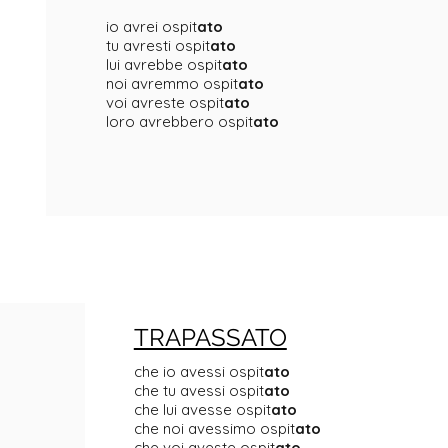
io avrei ospit
ato
tu avresti ospit
ato
lui avrebbe ospit
ato
noi avremmo ospit
ato
voi avreste ospit
ato
loro avrebbero ospit
ato
TRAPASSATO
che io avessi ospit
ato
che tu avessi ospit
ato
che lui avesse ospit
ato
che noi avessimo ospit
ato
che voi aveste ospit
ato