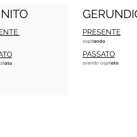
INITO
GERUNDI
ENTE
PRESENTE
ospit
ando
PASSATO
ATO
avendo ospit
ato
it
ato