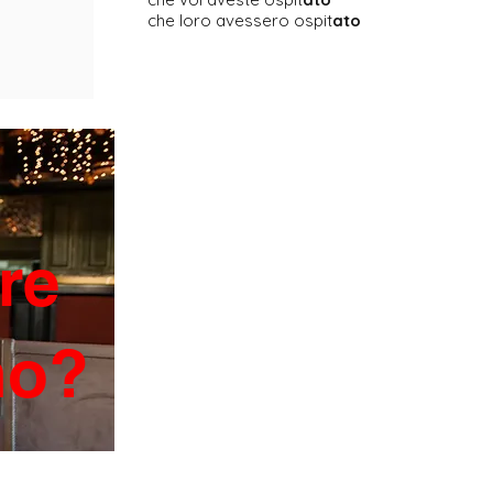
che loro avessero ospit
ato
re
ano?