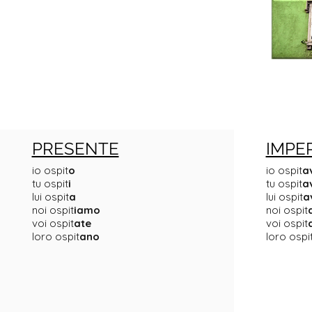
PRESENTE
IMPE
io ospit
o
io ospit
a
tu ospit
i
tu ospit
a
lui ospit
a
lui ospit
a
noi ospit
iamo
noi ospit
voi ospit
ate
voi ospit
loro ospit
ano
loro ospi