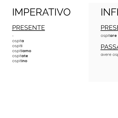
IMPERATIVO
INF
PRESENTE
PRES
ospit
are
-
ospit
a
PASS
ospit
i
ospit
iamo
avere osp
ospit
ate
ospit
ino