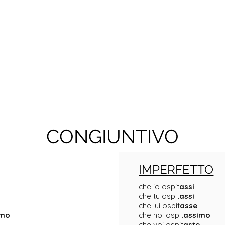
CONGIUNTIVO
IMPERFETTO
che io ospit
assi
che tu ospit
assi
che lui ospit
asse
imo
che noi ospit
assimo
che voi ospit
aste