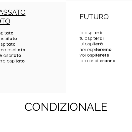
ASSATO
FUTURO
OTO
io ospit
erò
pit
ato
tu ospit
erai
ospit
ato
lui ospit
erà
spit
ato
noi ospit
eremo
mo ospit
ato
voi ospit
erete
e ospit
ato
loro ospit
eranno
ro ospit
ato
CONDIZIONALE