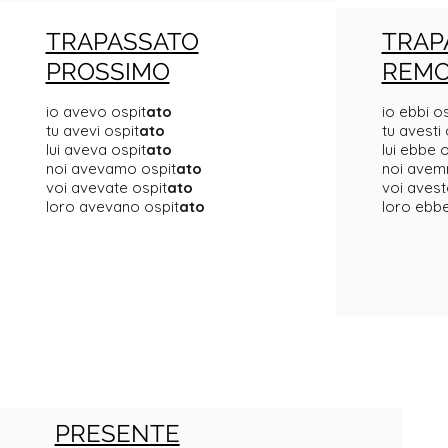
TRAPASSATO
TRAP
PROSSIMO
REM
io avevo ospit
ato
io ebbi os
tu avevi ospit
ato
tu avesti 
lui aveva ospit
ato
lui ebbe o
noi avevamo ospit
ato
noi avem
voi avevate ospit
ato
voi avest
loro avevano ospit
ato
loro ebbe
PRESENTE