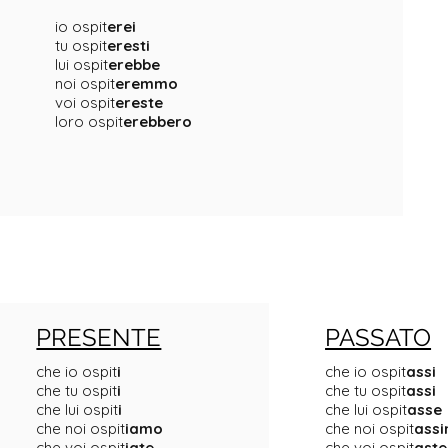
io ospit
erei
tu ospit
eresti
lui ospit
erebbe
noi ospit
eremmo
voi ospit
ereste
loro ospit
erebbero
PRESENTE
PASSATO
che io ospit
i
che io ospit
assi
che tu ospit
i
che tu ospit
assi
che lui ospit
i
che lui ospit
asse
che noi ospit
iamo
che noi ospit
ass
che voi ospit
iate
che voi ospit
aste