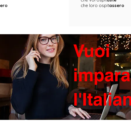
sero
che loro ospit
assero
Vuoi
impara
l'Itali