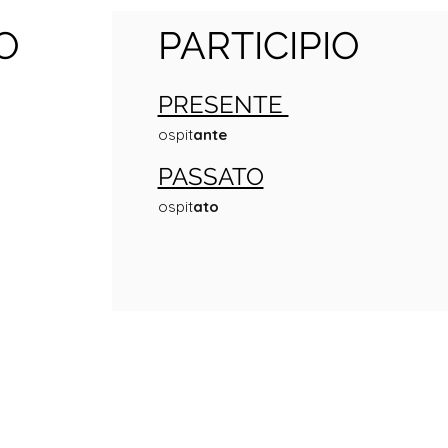
O
PARTICIPIO
PRESENTE
ospit
ante
PASSATO
ospit
ato