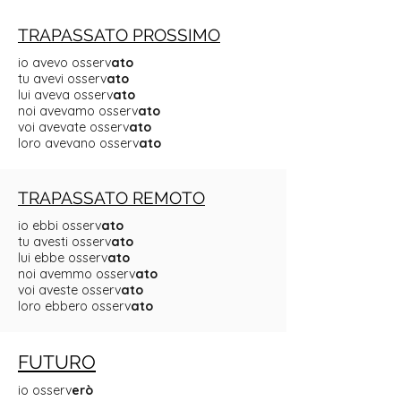
TRAPASSATO PROSSIMO
io avevo osserv
ato
tu avevi osserv
ato
lui aveva osserv
ato
noi avevamo osserv
ato
voi avevate osserv
ato
loro avevano osserv
ato
TRAPASSATO REMOTO
io ebbi osserv
ato
tu avesti osserv
ato
lui ebbe osserv
ato
noi avemmo osserv
ato
voi aveste osserv
ato
loro ebbero osserv
ato
FUTURO
io osserv
erò