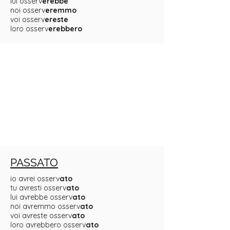
lui osserv
erebbe
noi osserv
eremmo
voi osserv
ereste
loro osserv
erebbero
PASSATO
io avrei osserv
ato
tu avresti osserv
ato
lui avrebbe osserv
ato
noi avremmo osserv
ato
voi avreste osserv
ato
loro avrebbero osserv
ato