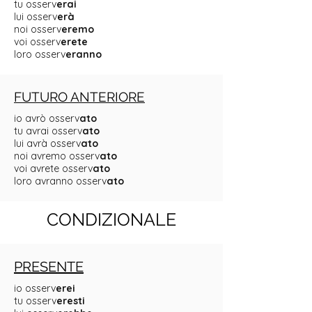
tu osserv
erai
lui osserv
erà
noi osserv
eremo
voi osserv
erete
loro osserv
eranno
FUTURO ANTERIORE
io avrò osserv
ato
tu avrai osserv
ato
lui avrà osserv
ato
noi avremo osserv
ato
voi avrete osserv
ato
loro avranno osserv
ato
CONDIZIONALE
PRESENTE
io osserv
erei
tu osserv
eresti