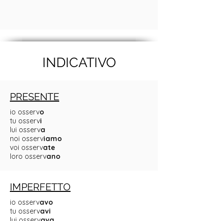
INDICATIVO
PRESENTE
io osserv
o
tu osserv
i
lui osserv
a
noi osserv
iamo
voi osserv
ate
loro osserv
ano
IMPERFETTO
io osserv
avo
tu osserv
avi
lui osserv
ava