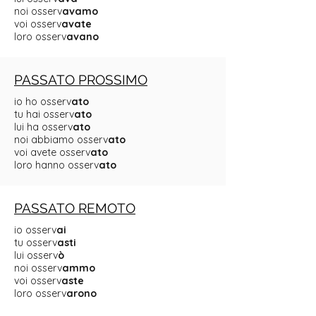
noi osserv
avamo
voi osserv
avate
loro osserv
avano
PASSATO PROSSIMO
io ho osserv
ato
tu hai osserv
ato
lui ha osserv
ato
noi abbiamo osserv
ato
voi avete osserv
ato
loro hanno osserv
ato
PASSATO REMOTO
io osserv
ai
tu osserv
asti
lui osserv
ò
noi osserv
ammo
voi osserv
aste
loro osserv
arono