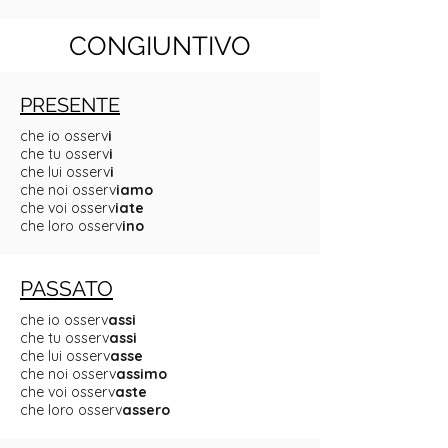
CONGIUNTIVO
PRESENTE
che io osserv
i
che tu osserv
i
che lui osserv
i
che noi osserv
iamo
che voi osserv
iate
che loro osserv
ino
PASSATO
che io osserv
assi
che tu osserv
assi
che lui osserv
asse
che noi osserv
assimo
che voi osserv
aste
che loro osserv
assero