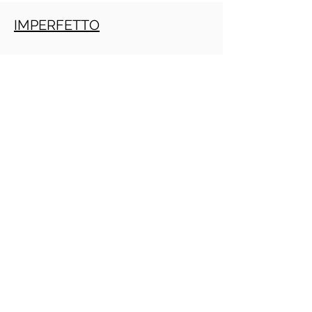
IMPERFETTO
TRAPASSATO
Crescita personale
PRACTITIONER PNL GRATIS ONLINE
(Daniele Penna)
IMPERATIVO
PRESENTE
INFINITO