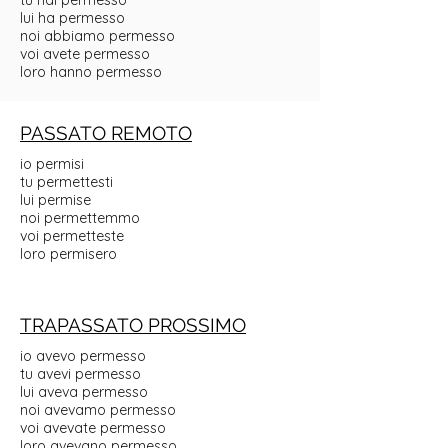
tu hai permesso
lui ha permesso
noi abbiamo permesso
voi avete permesso
loro hanno permesso
PASSATO REMOTO
io permisi
tu permettesti
lui permise
noi permettemmo
voi permetteste
loro permisero
TRAPASSATO PROSSIMO
io avevo permesso
tu avevi permesso
lui aveva permesso
noi avevamo permesso
voi avevate permesso
loro avevano permesso